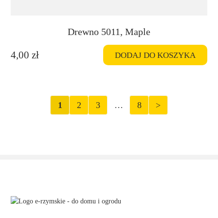
Drewno 5011, Maple
4,00
zł
DODAJ DO KOSZYKA
1
2
3
…
8
>