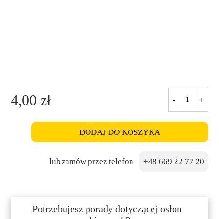
4,00
zł
-
+
ilość
Drewno
5014,
DODAJ DO KOSZYKA
Tiger
Eye
lub
+48 669 22 77 20
Potrzebujesz porady dotyczącej osłon