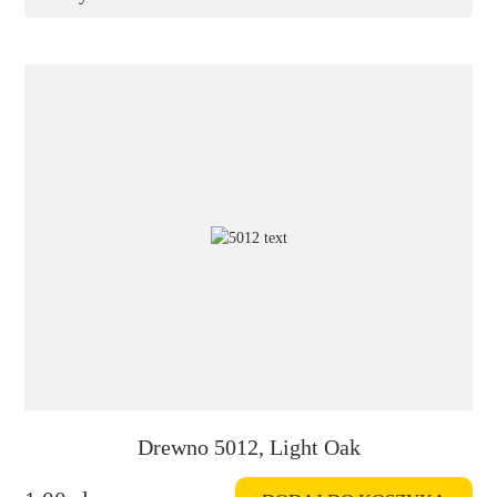
Rozmiar lameli
25 mm
Tworzywo
Bambus
Odcienie kolorystyczne
Ocień brązowego
Odcień beżowego
Odcień białego
Odcień jasnego drewna
Odcień czarnego
Odcień ciemnego drewna
Odcień ecru
Drewno 5012, Light Oak
Odcień szarego
Odcień piaskowego