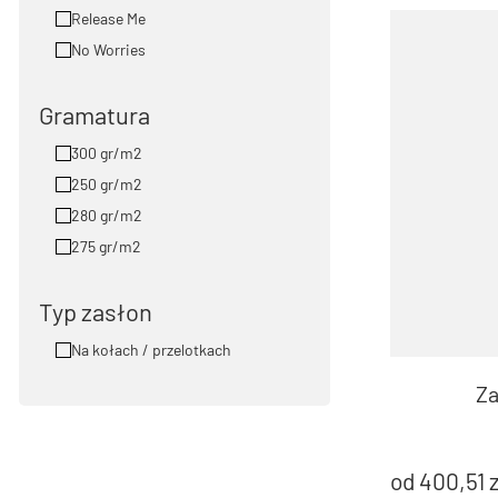
Release Me
No Worries
Gramatura
300 gr/m2
250 gr/m2
280 gr/m2
275 gr/m2
Typ zasłon
Na kołach / przelotkach
Za
od
400,51
z