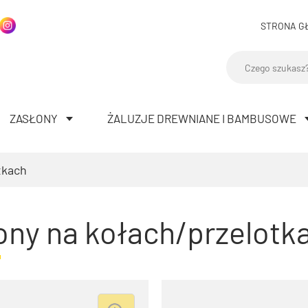
STRONA G
ZASŁONY
ŻALUZJE DREWNIANE I BAMBUSOWE
tkach
ony na kołach/przelotk