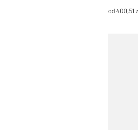
od
400,51
z