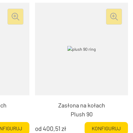
ach
Zasłona na kołach
Plush 90
od
400,51
zł
NFIGURUJ
KONFIGURUJ