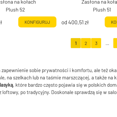
słona na kołach
Zasłona na koł
Plush 52
Plush 51
ł
od
400,51
zł
KONFIGURUJ
KO
1
2
3
…
 zapewnienie sobie prywatności i komfortu, ale też ok
e, na szelkach lub na taśmie marszczącej, a także na 
lasyką
, które bardzo często pojawia się w polskich do
oftowy, po tradycyjny. Doskonale sprawdzą się w salonie,