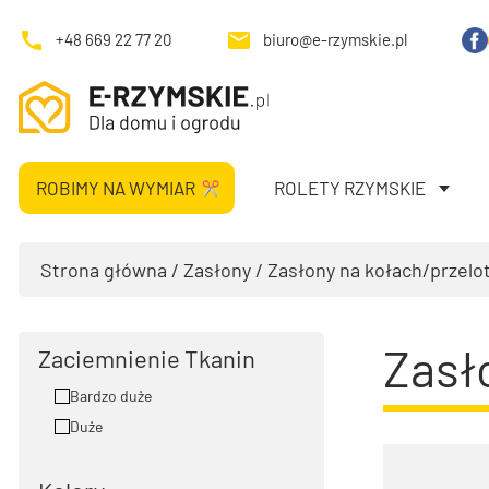
+48 669 22 77 20
biuro@e-rzymskie.pl
ROBIMY NA WYMIAR
ROLETY RZYMSKIE
Strona główna
/
Zasłony
/ Zasłony na kołach/przelo
Zasł
Zaciemnienie Tkanin
Bardzo duże
Duże