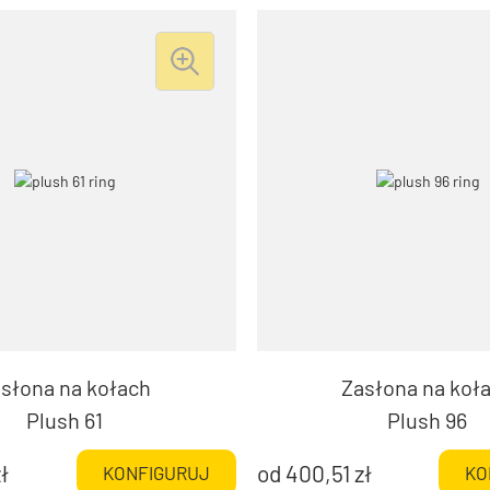
słona na kołach
Zasłona na koł
Plush 61
Plush 96
ł
od
400,51
zł
KONFIGURUJ
KO