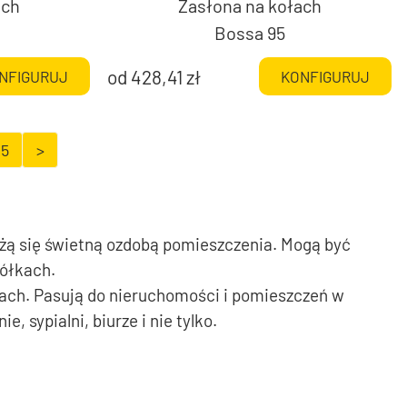
ach
Zasłona na kołach
Bossa 95
od
428,41
zł
NFIGURUJ
KONFIGURUJ
5
>
ażą się świetną ozdobą pomieszczenia. Mogą być
kółkach.
mach. Pasują do nieruchomości i pomieszczeń w
 sypialni, biurze i nie tylko.