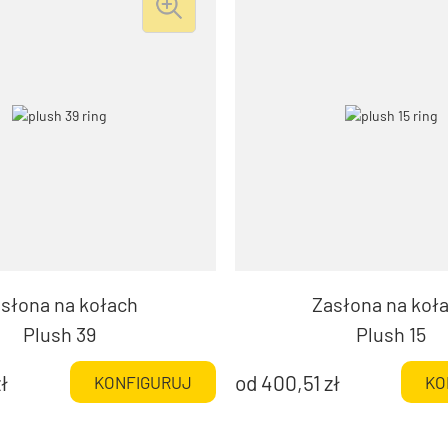
słona na kołach
Zasłona na koł
Plush 39
Plush 15
ł
od
400,51
zł
KONFIGURUJ
KO