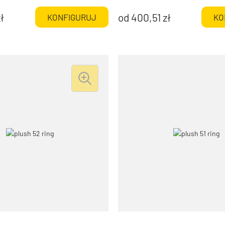
ł
od
400,51
zł
KONFIGURUJ
KO