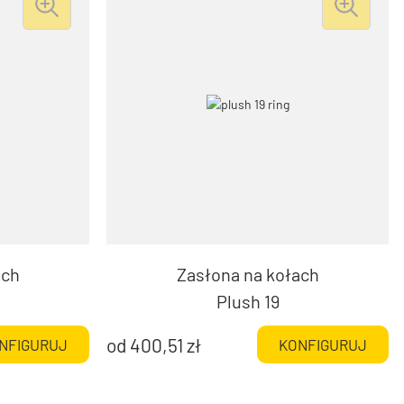
ach
Zasłona na kołach
Plush 19
od
400,51
zł
NFIGURUJ
KONFIGURUJ