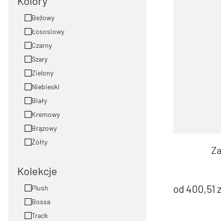
Kolory
Beżowy
Łososiowy
Czarny
Szary
Zielony
Niebieski
Biały
Kremowy
Brązowy
Żółty
Za
Kolekcje
od
400,51
z
Plush
Bossa
Track