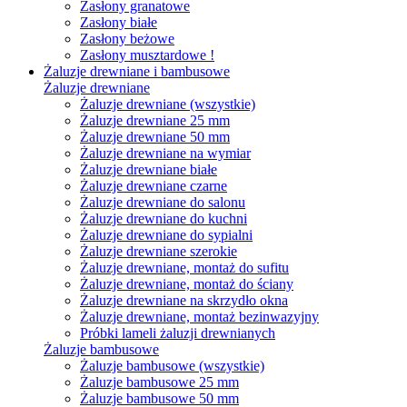
Zasłony granatowe
Zasłony białe
Zasłony beżowe
Zasłony musztardowe !
Żaluzje drewniane i bambusowe
Żaluzje drewniane
Żaluzje drewniane (wszystkie)
Żaluzje drewniane 25 mm
Żaluzje drewniane 50 mm
Żaluzje drewniane na wymiar
Żaluzje drewniane białe
Żaluzje drewniane czarne
Żaluzje drewniane do salonu
Żaluzje drewniane do kuchni
Żaluzje drewniane do sypialni
Żaluzje drewniane szerokie
Żaluzje drewniane, montaż do sufitu
Żaluzje drewniane, montaż do ściany
Żaluzje drewniane na skrzydło okna
Żaluzje drewniane, montaż bezinwazyjny
Próbki lameli żaluzji drewnianych
Żaluzje bambusowe
Żaluzje bambusowe (wszystkie)
Żaluzje bambusowe 25 mm
Żaluzje bambusowe 50 mm