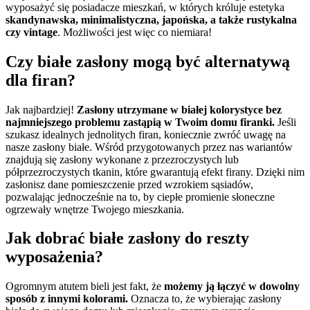
wyposażyć się posiadacze mieszkań, w których króluje estetyka
skandynawska, minimalistyczna, japońska, a także rustykalna
czy vintage
. Możliwości jest więc co niemiara!
Czy białe zasłony mogą być alternatywą
dla firan?
Jak najbardziej!
Zasłony utrzymane w białej kolorystyce bez
najmniejszego problemu zastąpią w Twoim domu firanki.
Jeśli
szukasz idealnych jednolitych firan, koniecznie zwróć uwagę na
nasze zasłony białe. Wśród przygotowanych przez nas wariantów
znajdują się zasłony wykonane z przezroczystych lub
półprzezroczystych tkanin, które gwarantują efekt firany. Dzięki nim
zasłonisz dane pomieszczenie przed wzrokiem sąsiadów,
pozwalając jednocześnie na to, by ciepłe promienie słoneczne
ogrzewały wnętrze Twojego mieszkania.
Jak dobrać białe zasłony do reszty
wyposażenia?
Ogromnym atutem bieli jest fakt, że
możemy ją łączyć w dowolny
sposób z innymi kolorami.
Oznacza to, że wybierając zasłony