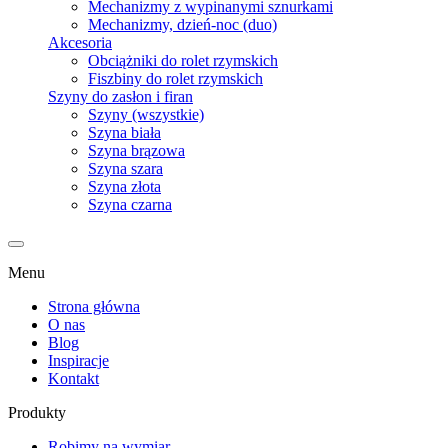
Mechanizmy z wypinanymi sznurkami
Mechanizmy, dzień-noc (duo)
Akcesoria
Obciążniki do rolet rzymskich
Fiszbiny do rolet rzymskich
Szyny do zasłon i firan
Szyny (wszystkie)
Szyna biała
Szyna brązowa
Szyna szara
Szyna złota
Szyna czarna
Menu
Strona główna
O nas
Blog
Inspiracje
Kontakt
Produkty
Robimy na wymiar