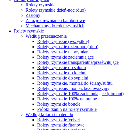
Rolety rzymskie
Rolety rzymskie dzień-noc (duo)
Zasłony
Żaluzje drewniane i bambusowe
Mechanizmy do rolet rzymskich
Rolety rzymskie
Według przeznaczenia
Rolety rzymskie (wszystkie)
Rolety rzymskie dzień-noc ( duo)
Rolety rzymskie na wymiar
Rolety rzymskie zaciemniające
Rolety rzymskie transparentne/prześwitujące
Rolety rzymskie do salonu
Rolety rzymskie do kuchni
Rolety rzymskie do sypialni
Rolety rzymskie, montaż do ściany/sufitu
Rolety rzymskie, montaż bezinwazyjny
Rolety rzymskie 100% zaciemniające (dim out)
Rolety rzymskie 100% naturalne
Rolety rzymskie boucle
Próbki tkanin na rolety rzymskie
Według koloru i materiału
Rolety rzymskie Velvet
Rolety rzymskie firanowe