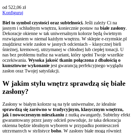
od
522,06
zł
Konfiguruj
Biel to symbol czystości oraz subtelności.
Jeśli zależy Ci na
jasnym i schludnym wnętrzu, koniecznie postaw na
białe zasłony
.
Dekoracje okienne w tak uniwersalnym kolorze będą świetnym
rozwiązaniem w niemal każdym wnętrzu. W sklepie e-rzymskie.pl
znajdziesz wiele zasłon w jasnych odcieniach – klasycznej bieli
śnieżnej, kremowej, utrzymanej w chłodnej lub ciepłej tonacji. U
nas bez problemu trafisz na wariant, który spełni Twoje wszelkie
oczekiwania.
Wysoka jakość tkanin połączona z dbałością o
kunsztowne wykonanie
jest gwarancją perfekcyjnego wyglądu
zasłon oraz Twojej satysfakcji.
W jakim stylu wnętrz sprawdzą się białe
zasłony?
Zasłony w białym kolorze są na tyle uniwersalne, że idealnie
sprawdzą się zarówno w tradycyjnym, klasycznym wnętrzu,
jak i nowoczesnym mieszkaniu
z nutką awangardy. Subtelny efekt
gwarantowany przez jasny odcień powoduje, że taka dekoracja
okienna będzie idealnym wyborem w przypadku pomieszczeń
utrzymanych w stylistyce
boho
. W zasłony białe mogą również