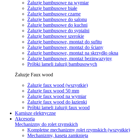
Żaluzje bambusowe na wymiar
Żaluzje bambusowe białe
Żaluzje bambusowe czarne
Żaluzje bambusowe do salonu
Żaluzje bambusowe do kuchni
Żaluzje bambusowe do sypialni
Żaluzje bambusowe szerokie
Żaluzje bambusowe, montaż do sufitu
Żaluzje bambusowe, montaż do ściany
Żaluzje bambusowe, montaż na skrzydło okna
Żaluzje bambusowe, montaż bezinwazyjny
Próbki lameli żaluzji bambusowych
Żaluzje Faux wood
Żaluzje faux wood (wszystkie)
Żaluzje faux wood 50 mm
Żaluzje faux wood na wymiar
Żaluzje faux wood do łazienki
Próbki lameli żaluzji faux wood
Karnisze elektryczne
Akcesoria
Mechanizmy do rolet rzymskich
Kompletne mechanizmy rolet rzymskich (wszystkie)
Mechanizmy, kaseta zamknięta