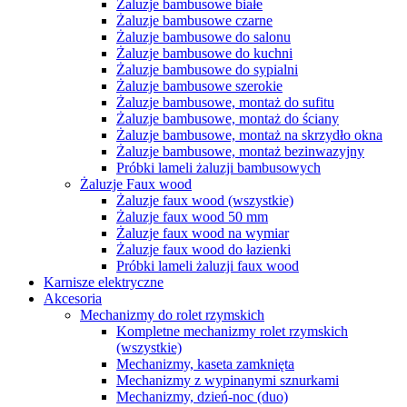
Żaluzje bambusowe białe
Żaluzje bambusowe czarne
Żaluzje bambusowe do salonu
Żaluzje bambusowe do kuchni
Żaluzje bambusowe do sypialni
Żaluzje bambusowe szerokie
Żaluzje bambusowe, montaż do sufitu
Żaluzje bambusowe, montaż do ściany
Żaluzje bambusowe, montaż na skrzydło okna
Żaluzje bambusowe, montaż bezinwazyjny
Próbki lameli żaluzji bambusowych
Żaluzje Faux wood
Żaluzje faux wood (wszystkie)
Żaluzje faux wood 50 mm
Żaluzje faux wood na wymiar
Żaluzje faux wood do łazienki
Próbki lameli żaluzji faux wood
Karnisze elektryczne
Akcesoria
Mechanizmy do rolet rzymskich
Kompletne mechanizmy rolet rzymskich
(wszystkie)
Mechanizmy, kaseta zamknięta
Mechanizmy z wypinanymi sznurkami
Mechanizmy, dzień-noc (duo)