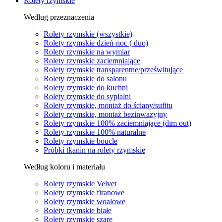
Rolety rzymskie
Według przeznaczenia
Rolety rzymskie (wszystkie)
Rolety rzymskie dzień-noc ( duo)
Rolety rzymskie na wymiar
Rolety rzymskie zaciemniające
Rolety rzymskie transparentne/prześwitujące
Rolety rzymskie do salonu
Rolety rzymskie do kuchni
Rolety rzymskie do sypialni
Rolety rzymskie, montaż do ściany/sufitu
Rolety rzymskie, montaż bezinwazyjny
Rolety rzymskie 100% zaciemniające (dim out)
Rolety rzymskie 100% naturalne
Rolety rzymskie boucle
Próbki tkanin na rolety rzymskie
Według koloru i materiału
Rolety rzymskie Velvet
Rolety rzymskie firanowe
Rolety rzymskie woalowe
Rolety rzymskie białe
Rolety rzymskie szare