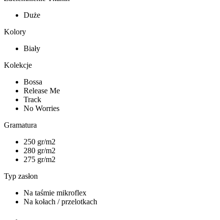
Duże
Kolory
Biały
Kolekcje
Bossa
Release Me
Track
No Worries
Gramatura
250 gr/m2
280 gr/m2
275 gr/m2
Typ zasłon
Na taśmie mikroflex
Na kołach / przelotkach