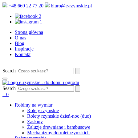
+48 669 22 77 20
biuro@e-rzymskie.pl
Strona główna
O nas
Blog
Inspiracje
Kontakt
Search
Search
0
Robimy na wymiar
Rolety rzymskie
Rolety rzymskie dzień-noc (duo)
Zasłony
Żaluzje drewniane i bambusowe
Mechanizmy do rolet rzymskich