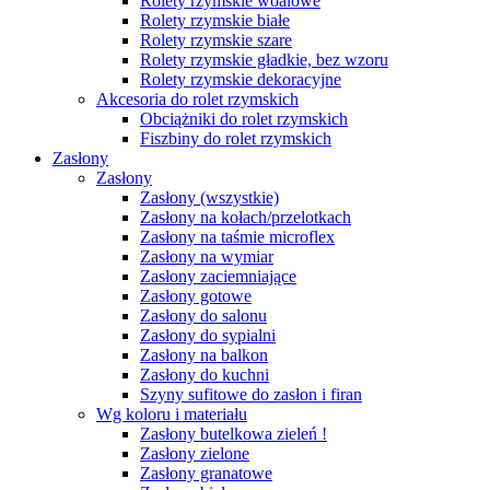
Rolety rzymskie woalowe
Rolety rzymskie białe
Rolety rzymskie szare
Rolety rzymskie gładkie, bez wzoru
Rolety rzymskie dekoracyjne
Akcesoria do rolet rzymskich
Obciążniki do rolet rzymskich
Fiszbiny do rolet rzymskich
Zasłony
Zasłony
Zasłony (wszystkie)
Zasłony na kołach/przelotkach
Zasłony na taśmie microflex
Zasłony na wymiar
Zasłony zaciemniające
Zasłony gotowe
Zasłony do salonu
Zasłony do sypialni
Zasłony na balkon
Zasłony do kuchni
Szyny sufitowe do zasłon i firan
Wg koloru i materiału
Zasłony butelkowa zieleń !
Zasłony zielone
Zasłony granatowe