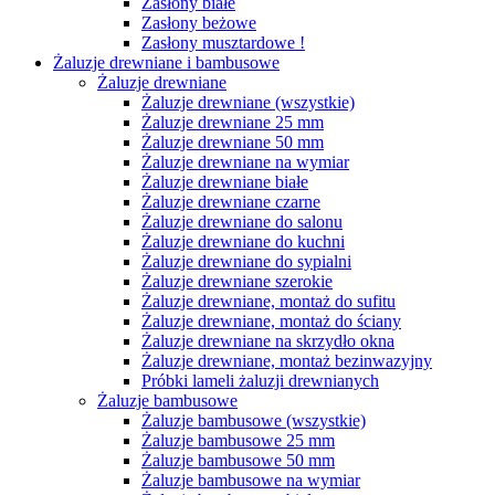
Zasłony białe
Zasłony beżowe
Zasłony musztardowe !
Żaluzje drewniane i bambusowe
Żaluzje drewniane
Żaluzje drewniane (wszystkie)
Żaluzje drewniane 25 mm
Żaluzje drewniane 50 mm
Żaluzje drewniane na wymiar
Żaluzje drewniane białe
Żaluzje drewniane czarne
Żaluzje drewniane do salonu
Żaluzje drewniane do kuchni
Żaluzje drewniane do sypialni
Żaluzje drewniane szerokie
Żaluzje drewniane, montaż do sufitu
Żaluzje drewniane, montaż do ściany
Żaluzje drewniane na skrzydło okna
Żaluzje drewniane, montaż bezinwazyjny
Próbki lameli żaluzji drewnianych
Żaluzje bambusowe
Żaluzje bambusowe (wszystkie)
Żaluzje bambusowe 25 mm
Żaluzje bambusowe 50 mm
Żaluzje bambusowe na wymiar