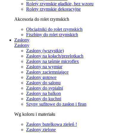
Rolety rzymskie gładkie, bez wzoru
Rolety rzymskie dekoracyjne
Akcesoria do rolet rzymskich
Obciążniki do rolet rzymskich
Fiszbiny do rolet rzymskich
Zasłony
Zasłony
Zasłony (wszystkie)
Zasłony na kołach/przelotkach
Zasłony na taśmie microflex
Zasłony na wymiar
Zasłony zaciemniające
Zasłony gotowe
Zasłony do salonu
Zasłony do sypialni
Zasłony na balkon
Zasłony do kuchni
Szyny sufitowe do zasłon i firan
Wg koloru i materiału
Zasłony butelkowa zieleń !
Zasłony zielone