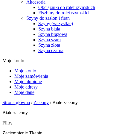
Akcesoria
Obciążniki do rolet rzymskich
Fiszbiny do rolet rzymskich
Szyny do zasłon i firan
Szyny (wszystkie)
Szyna biała
Szyna brązowa
Szyna szara
Szyna złota
Szyna czarna
Moje konto
Moje konto
Moje zamówienia
Moje ulubione
Moje adresy
Moje dane
Strona główna
/
Zasłony
/ Białe zasłony
Białe zasłony
Filtry
Zaciemnienie Tkanin