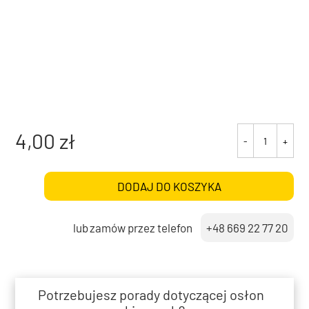
4,00
zł
-
+
ilość
Bambus
25-
DODAJ DO KOSZYKA
209,
Charcoal
lub
+48 669 22 77 20
Potrzebujesz porady dotyczącej osłon