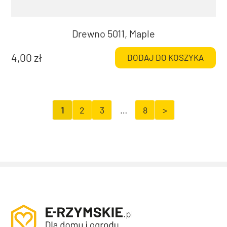
Drewno 5011, Maple
4,00
zł
DODAJ DO KOSZYKA
1
2
3
…
8
>