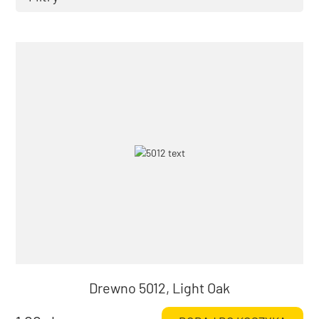
Rozmiar lameli
25 mm
Tworzywo
Bambus
Odcienie kolorystyczne
Ocień brązowego
Odcień beżowego
Odcień białego
Odcień jasnego drewna
Odcień czarnego
Odcień ciemnego drewna
Odcień ecru
Drewno 5012, Light Oak
Odcień szarego
Odcień piaskowego