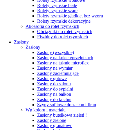
Rolety rzymskie woalowe
Rolety rzymskie białe
Rolety rzymskie szare
Rolety rzymskie gładkie, bez wzoru
Rolety rzymskie dekoracyjne
Akcesoria do rolet rzymskich
Obciążniki do rolet rzymskich
Fiszbiny do rolet rzymskich
Zasłony
Zasłony
Zasłony (wszystkie)
Zasłony na kołach/przelotkach
Zasłony na taśmie microflex
Zasłony na wymiar
Zasłony zaciemniające
Zasłony gotowe
Zasłony do salonu
Zasłony do sypialni
Zasłony na balkon
Zasłony do kuchni
Szyny sufitowe do zasłon i firan
Wg koloru i materiału
Zasłony butelkowa zieleń !
Zasłony zielone
Zasłony granatowe