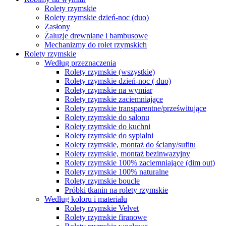
Rolety rzymskie
Rolety rzymskie dzień-noc (duo)
Zasłony
Żaluzje drewniane i bambusowe
Mechanizmy do rolet rzymskich
Rolety rzymskie
Według przeznaczenia
Rolety rzymskie (wszystkie)
Rolety rzymskie dzień-noc ( duo)
Rolety rzymskie na wymiar
Rolety rzymskie zaciemniające
Rolety rzymskie transparentne/prześwitujące
Rolety rzymskie do salonu
Rolety rzymskie do kuchni
Rolety rzymskie do sypialni
Rolety rzymskie, montaż do ściany/sufitu
Rolety rzymskie, montaż bezinwazyjny
Rolety rzymskie 100% zaciemniające (dim out)
Rolety rzymskie 100% naturalne
Rolety rzymskie boucle
Próbki tkanin na rolety rzymskie
Według koloru i materiału
Rolety rzymskie Velvet
Rolety rzymskie firanowe