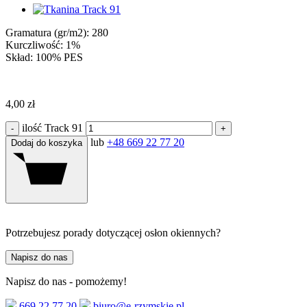
Gramatura (gr/m2): 280
Kurczliwość: 1%
Skład: 100% PES
4,00
zł
ilość Track 91
-
+
lub
+48 669 22 77 20
Dodaj do koszyka
Potrzebujesz porady dotyczącej osłon okiennych?
Napisz do nas
Napisz do nas - pomożemy!
669 22 77 20
biuro@e-rzymskie.pl