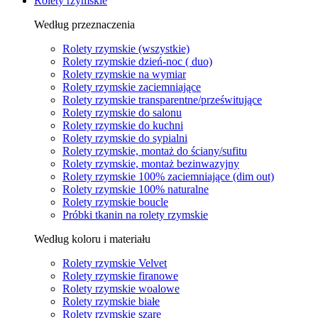
Rolety rzymskie
Według przeznaczenia
Rolety rzymskie (wszystkie)
Rolety rzymskie dzień-noc ( duo)
Rolety rzymskie na wymiar
Rolety rzymskie zaciemniające
Rolety rzymskie transparentne/prześwitujące
Rolety rzymskie do salonu
Rolety rzymskie do kuchni
Rolety rzymskie do sypialni
Rolety rzymskie, montaż do ściany/sufitu
Rolety rzymskie, montaż bezinwazyjny
Rolety rzymskie 100% zaciemniające (dim out)
Rolety rzymskie 100% naturalne
Rolety rzymskie boucle
Próbki tkanin na rolety rzymskie
Według koloru i materiału
Rolety rzymskie Velvet
Rolety rzymskie firanowe
Rolety rzymskie woalowe
Rolety rzymskie białe
Rolety rzymskie szare