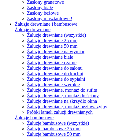
Zasłony granatowe
Zasłony białe
Zasłony beżowe
Zasłony musztardowe !
Żaluzje drewniane i bambusowe
Żaluzje drewniane
Żaluzje drewniane (wszystkie)
Żaluzje drewniane 25 mm
Żaluzje drewniane 50 mm
Żaluzje drewniane na wymiar
Żaluzje drewniane białe
Żaluzje drewniane czarne
Żaluzje drewniane do salonu
Żaluzje drewniane do kuchni
Żaluzje drewniane do sypialni
Żaluzje drewniane szerokie
Żaluzje drewniane, montaż do sufitu
Żaluzje drewniane, montaż do ściany
Żaluzje drewniane na skrzydło okna
Żaluzje drewniane, montaż bezinwazyjny
Próbki lameli żaluzji drewnianych
Żaluzje bambusowe
Żaluzje bambusowe (wszystkie)
Żaluzje bambusowe 25 mm
Żaluzje bambusowe 50 mm