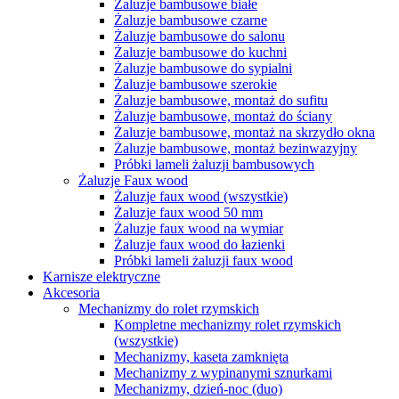
Żaluzje bambusowe białe
Żaluzje bambusowe czarne
Żaluzje bambusowe do salonu
Żaluzje bambusowe do kuchni
Żaluzje bambusowe do sypialni
Żaluzje bambusowe szerokie
Żaluzje bambusowe, montaż do sufitu
Żaluzje bambusowe, montaż do ściany
Żaluzje bambusowe, montaż na skrzydło okna
Żaluzje bambusowe, montaż bezinwazyjny
Próbki lameli żaluzji bambusowych
Żaluzje Faux wood
Żaluzje faux wood (wszystkie)
Żaluzje faux wood 50 mm
Żaluzje faux wood na wymiar
Żaluzje faux wood do łazienki
Próbki lameli żaluzji faux wood
Karnisze elektryczne
Akcesoria
Mechanizmy do rolet rzymskich
Kompletne mechanizmy rolet rzymskich
(wszystkie)
Mechanizmy, kaseta zamknięta
Mechanizmy z wypinanymi sznurkami
Mechanizmy, dzień-noc (duo)