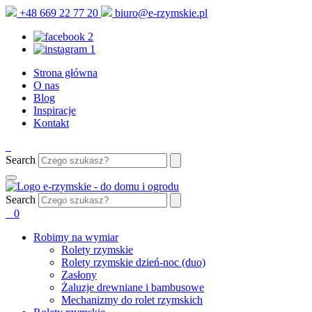
+48 669 22 77 20
biuro@e-rzymskie.pl
Strona główna
O nas
Blog
Inspiracje
Kontakt
Search
Search
0
Robimy na wymiar
Rolety rzymskie
Rolety rzymskie dzień-noc (duo)
Zasłony
Żaluzje drewniane i bambusowe
Mechanizmy do rolet rzymskich