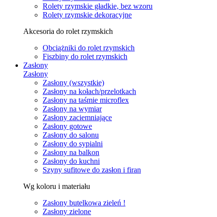
Rolety rzymskie gładkie, bez wzoru
Rolety rzymskie dekoracyjne
Akcesoria do rolet rzymskich
Obciążniki do rolet rzymskich
Fiszbiny do rolet rzymskich
Zasłony
Zasłony
Zasłony (wszystkie)
Zasłony na kołach/przelotkach
Zasłony na taśmie microflex
Zasłony na wymiar
Zasłony zaciemniające
Zasłony gotowe
Zasłony do salonu
Zasłony do sypialni
Zasłony na balkon
Zasłony do kuchni
Szyny sufitowe do zasłon i firan
Wg koloru i materiału
Zasłony butelkowa zieleń !
Zasłony zielone