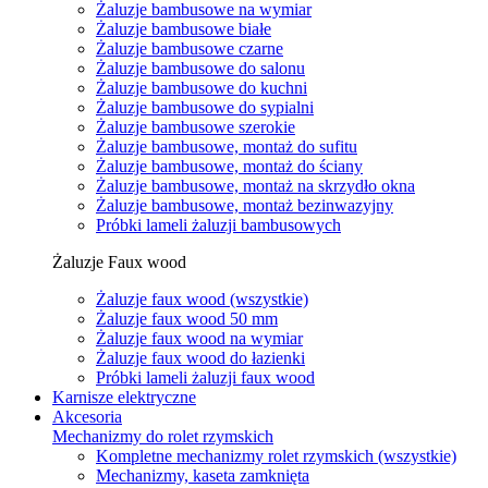
Żaluzje bambusowe na wymiar
Żaluzje bambusowe białe
Żaluzje bambusowe czarne
Żaluzje bambusowe do salonu
Żaluzje bambusowe do kuchni
Żaluzje bambusowe do sypialni
Żaluzje bambusowe szerokie
Żaluzje bambusowe, montaż do sufitu
Żaluzje bambusowe, montaż do ściany
Żaluzje bambusowe, montaż na skrzydło okna
Żaluzje bambusowe, montaż bezinwazyjny
Próbki lameli żaluzji bambusowych
Żaluzje Faux wood
Żaluzje faux wood (wszystkie)
Żaluzje faux wood 50 mm
Żaluzje faux wood na wymiar
Żaluzje faux wood do łazienki
Próbki lameli żaluzji faux wood
Karnisze elektryczne
Akcesoria
Mechanizmy do rolet rzymskich
Kompletne mechanizmy rolet rzymskich (wszystkie)
Mechanizmy, kaseta zamknięta