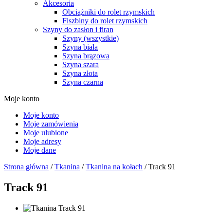
Akcesoria
Obciążniki do rolet rzymskich
Fiszbiny do rolet rzymskich
Szyny do zasłon i firan
Szyny (wszystkie)
Szyna biała
Szyna brązowa
Szyna szara
Szyna złota
Szyna czarna
Moje konto
Moje konto
Moje zamówienia
Moje ulubione
Moje adresy
Moje dane
Strona główna
/
Tkanina
/
Tkanina na kołach
/ Track 91
Track 91