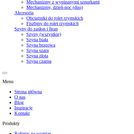
Mechanizmy z wypinanymi sznurkami
Mechanizmy, dzień-noc (duo)
Akcesoria
Obciążniki do rolet rzymskich
Fiszbiny do rolet rzymskich
Szyny do zasłon i firan
Szyny (wszystkie)
Szyna biała
Szyna brązowa
Szyna szara
Szyna złota
Szyna czarna
Menu
Strona główna
O nas
Blog
Inspiracje
Kontakt
Produkty
Robimy na wymiar