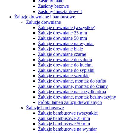
Zasłony białe
Zasłony beżowe
Zasłony musztardowe !
Żaluzje drewniane i bambusowe
Żaluzje drewniane
Żaluzje drewniane (wszystkie)
Żaluzje drewniane 25 mm
Żaluzje drewniane 50 mm
Żaluzje drewniane na wymiar
Żaluzje drewniane białe
Żaluzje drewniane czarne
Żaluzje drewniane do salonu
Żaluzje drewniane do kuchni
Żaluzje drewniane do sypialni
Żaluzje drewniane szerokie
Żaluzje drewniane, montaż do sufitu
Żaluzje drewniane, montaż do ściany
Żaluzje drewniane na skrzydło okna
Żaluzje drewniane, montaż bezinwazyjny
Próbki lameli żaluzji drewnianych
Żaluzje bambusowe
Żaluzje bambusowe (wszystkie)
Żaluzje bambusowe 25 mm
Żaluzje bambusowe 50 mm
Żaluzje bambusowe na wymiar