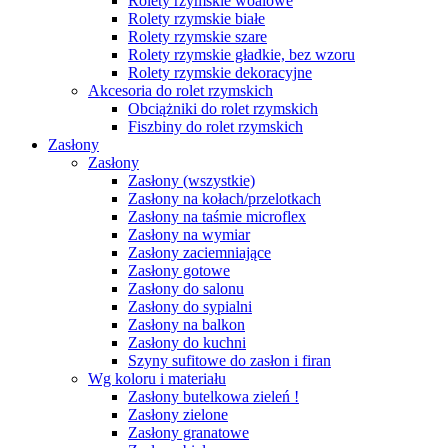
Rolety rzymskie woalowe
Rolety rzymskie białe
Rolety rzymskie szare
Rolety rzymskie gładkie, bez wzoru
Rolety rzymskie dekoracyjne
Akcesoria do rolet rzymskich
Obciążniki do rolet rzymskich
Fiszbiny do rolet rzymskich
Zasłony
Zasłony
Zasłony (wszystkie)
Zasłony na kołach/przelotkach
Zasłony na taśmie microflex
Zasłony na wymiar
Zasłony zaciemniające
Zasłony gotowe
Zasłony do salonu
Zasłony do sypialni
Zasłony na balkon
Zasłony do kuchni
Szyny sufitowe do zasłon i firan
Wg koloru i materiału
Zasłony butelkowa zieleń !
Zasłony zielone
Zasłony granatowe