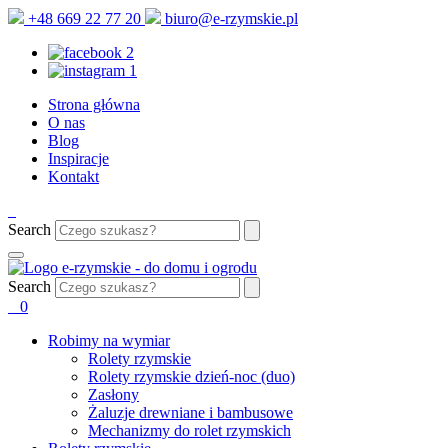
+48 669 22 77 20
biuro@e-rzymskie.pl
Strona główna
O nas
Blog
Inspiracje
Kontakt
Search
Search
0
Robimy na wymiar
Rolety rzymskie
Rolety rzymskie dzień-noc (duo)
Zasłony
Żaluzje drewniane i bambusowe
Mechanizmy do rolet rzymskich