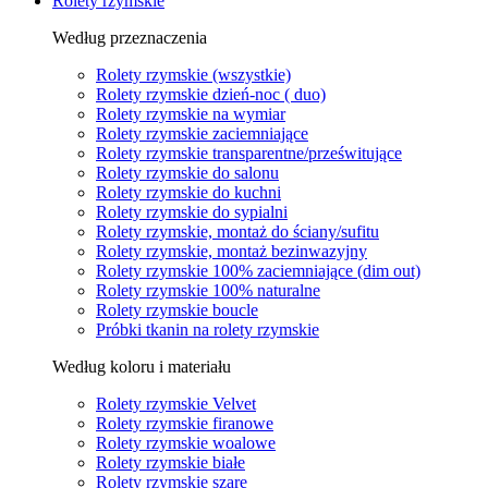
Rolety rzymskie
Według przeznaczenia
Rolety rzymskie (wszystkie)
Rolety rzymskie dzień-noc ( duo)
Rolety rzymskie na wymiar
Rolety rzymskie zaciemniające
Rolety rzymskie transparentne/prześwitujące
Rolety rzymskie do salonu
Rolety rzymskie do kuchni
Rolety rzymskie do sypialni
Rolety rzymskie, montaż do ściany/sufitu
Rolety rzymskie, montaż bezinwazyjny
Rolety rzymskie 100% zaciemniające (dim out)
Rolety rzymskie 100% naturalne
Rolety rzymskie boucle
Próbki tkanin na rolety rzymskie
Według koloru i materiału
Rolety rzymskie Velvet
Rolety rzymskie firanowe
Rolety rzymskie woalowe
Rolety rzymskie białe
Rolety rzymskie szare