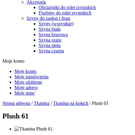
Akcesoria
Obciążniki do rolet rzymskich
Fiszbiny do rolet rzymskich
Szyny do zasłon i firan
Szyny (wszystkie)
Szyna biała
Szyna brązowa
Szyna szara
Szyna złota
Szyna czarna
Moje konto
Moje konto
Moje zamówienia
Moje ulubione
Moje adresy
Moje dane
Strona główna
/
Tkanina
/
Tkanina na kołach
/ Plush 61
Plush 61