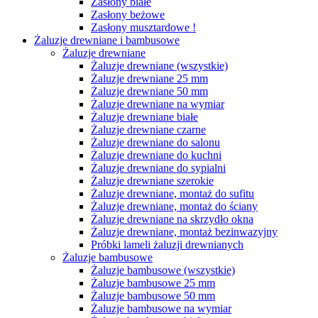
Zasłony białe
Zasłony beżowe
Zasłony musztardowe !
Żaluzje drewniane i bambusowe
Żaluzje drewniane
Żaluzje drewniane (wszystkie)
Żaluzje drewniane 25 mm
Żaluzje drewniane 50 mm
Żaluzje drewniane na wymiar
Żaluzje drewniane białe
Żaluzje drewniane czarne
Żaluzje drewniane do salonu
Żaluzje drewniane do kuchni
Żaluzje drewniane do sypialni
Żaluzje drewniane szerokie
Żaluzje drewniane, montaż do sufitu
Żaluzje drewniane, montaż do ściany
Żaluzje drewniane na skrzydło okna
Żaluzje drewniane, montaż bezinwazyjny
Próbki lameli żaluzji drewnianych
Żaluzje bambusowe
Żaluzje bambusowe (wszystkie)
Żaluzje bambusowe 25 mm
Żaluzje bambusowe 50 mm
Żaluzje bambusowe na wymiar