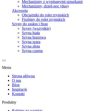
Mechanizmy z wypinanymi sznurkami
Mechanizmy, dzień-noc (duo)
Akcesoria
Obciążniki do rolet rzymskich
Fiszbiny do rolet rzymskich
Szyny do zasłon i firan
Szyny (wszystkie)
Szyna biała
Szyna brązowa
Szyna szara
Szyna złota
Szyna czarna
Menu
Strona główna
O nas
Blog
Inspiracje
Kontakt
Produkty
Robimy na wymiar