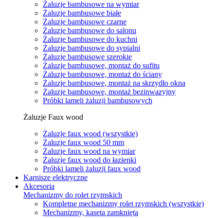
Żaluzje bambusowe na wymiar
Żaluzje bambusowe białe
Żaluzje bambusowe czarne
Żaluzje bambusowe do salonu
Żaluzje bambusowe do kuchni
Żaluzje bambusowe do sypialni
Żaluzje bambusowe szerokie
Żaluzje bambusowe, montaż do sufitu
Żaluzje bambusowe, montaż do ściany
Żaluzje bambusowe, montaż na skrzydło okna
Żaluzje bambusowe, montaż bezinwazyjny
Próbki lameli żaluzji bambusowych
Żaluzje Faux wood
Żaluzje faux wood (wszystkie)
Żaluzje faux wood 50 mm
Żaluzje faux wood na wymiar
Żaluzje faux wood do łazienki
Próbki lameli żaluzji faux wood
Karnisze elektryczne
Akcesoria
Mechanizmy do rolet rzymskich
Kompletne mechanizmy rolet rzymskich (wszystkie)
Mechanizmy, kaseta zamknięta