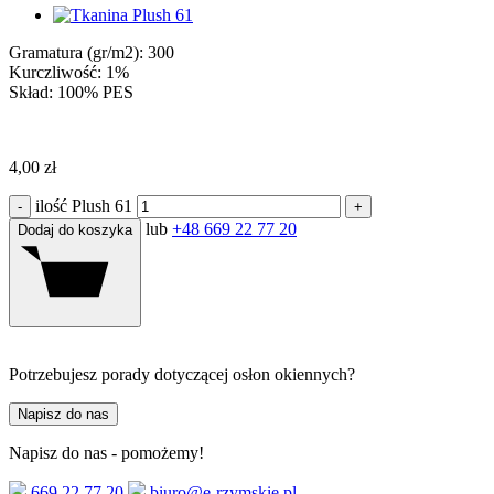
Gramatura (gr/m2): 300
Kurczliwość: 1%
Skład: 100% PES
4,00
zł
ilość Plush 61
-
+
lub
+48 669 22 77 20
Dodaj do koszyka
Potrzebujesz porady dotyczącej osłon okiennych?
Napisz do nas
Napisz do nas - pomożemy!
669 22 77 20
biuro@e-rzymskie.pl