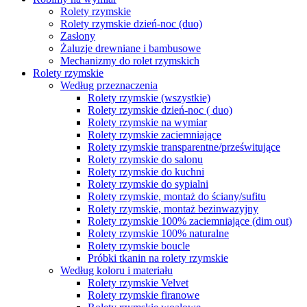
Rolety rzymskie
Rolety rzymskie dzień-noc (duo)
Zasłony
Żaluzje drewniane i bambusowe
Mechanizmy do rolet rzymskich
Rolety rzymskie
Według przeznaczenia
Rolety rzymskie (wszystkie)
Rolety rzymskie dzień-noc ( duo)
Rolety rzymskie na wymiar
Rolety rzymskie zaciemniające
Rolety rzymskie transparentne/prześwitujące
Rolety rzymskie do salonu
Rolety rzymskie do kuchni
Rolety rzymskie do sypialni
Rolety rzymskie, montaż do ściany/sufitu
Rolety rzymskie, montaż bezinwazyjny
Rolety rzymskie 100% zaciemniające (dim out)
Rolety rzymskie 100% naturalne
Rolety rzymskie boucle
Próbki tkanin na rolety rzymskie
Według koloru i materiału
Rolety rzymskie Velvet
Rolety rzymskie firanowe