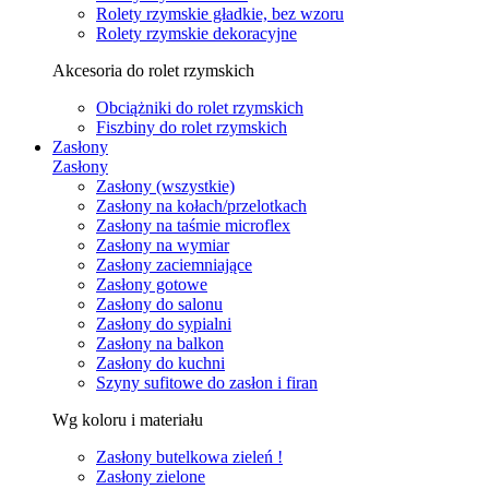
Rolety rzymskie gładkie, bez wzoru
Rolety rzymskie dekoracyjne
Akcesoria do rolet rzymskich
Obciążniki do rolet rzymskich
Fiszbiny do rolet rzymskich
Zasłony
Zasłony
Zasłony (wszystkie)
Zasłony na kołach/przelotkach
Zasłony na taśmie microflex
Zasłony na wymiar
Zasłony zaciemniające
Zasłony gotowe
Zasłony do salonu
Zasłony do sypialni
Zasłony na balkon
Zasłony do kuchni
Szyny sufitowe do zasłon i firan
Wg koloru i materiału
Zasłony butelkowa zieleń !
Zasłony zielone