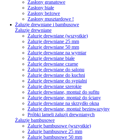
Zasłony granatowe
Zasłony białe
Zasłony beżowe
Zasłony musztardowe !
Żaluzje drewniane i bambusowe
Żaluzje drewniane
Żaluzje drewniane (wszystkie)
Żaluzje drewniane 25 mm
Żaluzje drewniane 50 mm
Żaluzje drewniane na wymiar
Żaluzje drewniane białe
Żaluzje drewniane czarne
Żaluzje drewniane do salonu
Żaluzje drewniane do kuchni
Żaluzje drewniane do sypialni
Żaluzje drewniane szerokie
Żaluzje drewniane, montaż do sufitu
Żaluzje drewniane, montaż do ściany
Żaluzje drewniane na skrzydło okna
Żaluzje drewniane, montaż bezinwazyjny
Próbki lameli żaluzji drewnianych
Żaluzje bambusowe
Żaluzje bambusowe (wszystkie)
Żaluzje bambusowe 25 mm
Żaluzje bambusowe 50 mm