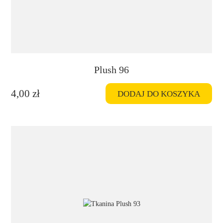
Luxe
Solution
Track
Zara
Late
Plush 96
Plush
Studio
4,00
zł
DODAJ DO KOSZYKA
No Worries
Bossa
Release Me
Gramatura
78 gr/m2
99 gr/m2
380 gr/m2
71 gr/m2