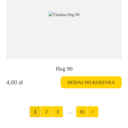
Hug 90
4,00
zł
DODAJ DO KOSZYKA
1
2
3
…
16
>