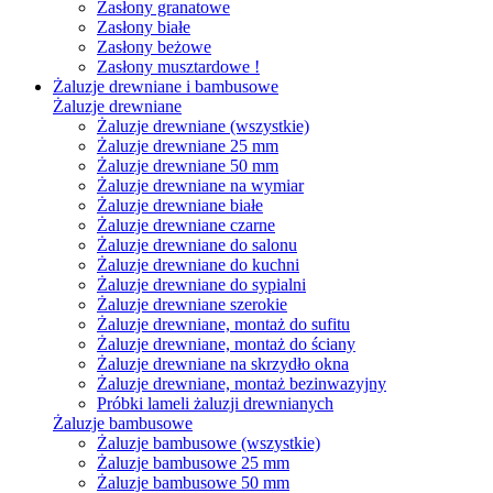
Zasłony granatowe
Zasłony białe
Zasłony beżowe
Zasłony musztardowe !
Żaluzje drewniane i bambusowe
Żaluzje drewniane
Żaluzje drewniane (wszystkie)
Żaluzje drewniane 25 mm
Żaluzje drewniane 50 mm
Żaluzje drewniane na wymiar
Żaluzje drewniane białe
Żaluzje drewniane czarne
Żaluzje drewniane do salonu
Żaluzje drewniane do kuchni
Żaluzje drewniane do sypialni
Żaluzje drewniane szerokie
Żaluzje drewniane, montaż do sufitu
Żaluzje drewniane, montaż do ściany
Żaluzje drewniane na skrzydło okna
Żaluzje drewniane, montaż bezinwazyjny
Próbki lameli żaluzji drewnianych
Żaluzje bambusowe
Żaluzje bambusowe (wszystkie)
Żaluzje bambusowe 25 mm
Żaluzje bambusowe 50 mm