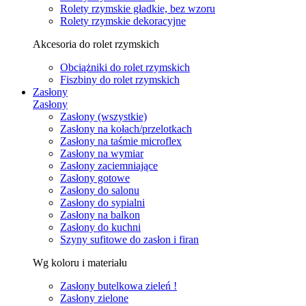
Rolety rzymskie gładkie, bez wzoru
Rolety rzymskie dekoracyjne
Akcesoria do rolet rzymskich
Obciążniki do rolet rzymskich
Fiszbiny do rolet rzymskich
Zasłony
Zasłony
Zasłony (wszystkie)
Zasłony na kołach/przelotkach
Zasłony na taśmie microflex
Zasłony na wymiar
Zasłony zaciemniające
Zasłony gotowe
Zasłony do salonu
Zasłony do sypialni
Zasłony na balkon
Zasłony do kuchni
Szyny sufitowe do zasłon i firan
Wg koloru i materiału
Zasłony butelkowa zieleń !
Zasłony zielone