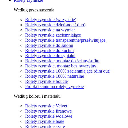
Rolety rzymskie
Według przeznaczenia
Rolety rzymskie (wszystkie)
Rolety rzymskie dzień-noc ( duo)
Rolety rzymskie na wymiar
Rolety rzymskie zaciemniające
Rolety rzymskie transparentne/prześwitujące
Rolety rzymskie do salonu
Rolety rzymskie do kuchni
Rolety rzymskie do sypialni
Rolety rzymskie, montaż do ściany/sufitu
Rolety rzymskie, montaż bezinwazyjny
Rolety rzymskie 100% zaciemniające (dim out)
Rolety rzymskie 100% naturalne
Rolety rzymskie boucle
Próbki tkanin na rolety rzymskie
Według koloru i materiału
Rolety rzymskie Velvet
Rolety rzymskie firanowe
Rolety rzymskie woalowe
Rolety rzymskie białe
Rolety rzymskie szare