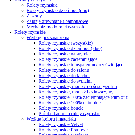
Rolety rzymskie
Rolety rzymskie dzień-noc (duo)
Zasłony
Żaluzje drewniane i bambusowe
Mechanizmy do rolet rzymskich
Rolety rzymskie
Według przeznaczenia
Rolety rzymskie (wszystkie)
Rolety rzymskie dzień-noc ( duo)
Rolety rzymskie na wymiar
Rolety rzymskie zaciemniające
Rolety rzymskie transparentne/prześwitujące
Rolety rzymskie do salonu
Rolety rzymskie do kuchni
Rolety rzymskie do sypialni
Rolety rzymskie, montaż do ściany/sufitu
Rolety rzymskie, montaż bezinwazyjny
Rolety rzymskie 100% zaciemniające (dim out)
Rolety rzymskie 100% naturalne
Rolety rzymskie boucle
Próbki tkanin na rolety rzymskie
Według koloru i materiału
Rolety rzymskie Velvet
Rolety rzymskie firanowe