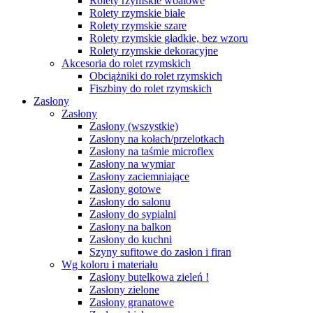
Rolety rzymskie woalowe
Rolety rzymskie białe
Rolety rzymskie szare
Rolety rzymskie gładkie, bez wzoru
Rolety rzymskie dekoracyjne
Akcesoria do rolet rzymskich
Obciążniki do rolet rzymskich
Fiszbiny do rolet rzymskich
Zasłony
Zasłony
Zasłony (wszystkie)
Zasłony na kołach/przelotkach
Zasłony na taśmie microflex
Zasłony na wymiar
Zasłony zaciemniające
Zasłony gotowe
Zasłony do salonu
Zasłony do sypialni
Zasłony na balkon
Zasłony do kuchni
Szyny sufitowe do zasłon i firan
Wg koloru i materiału
Zasłony butelkowa zieleń !
Zasłony zielone
Zasłony granatowe