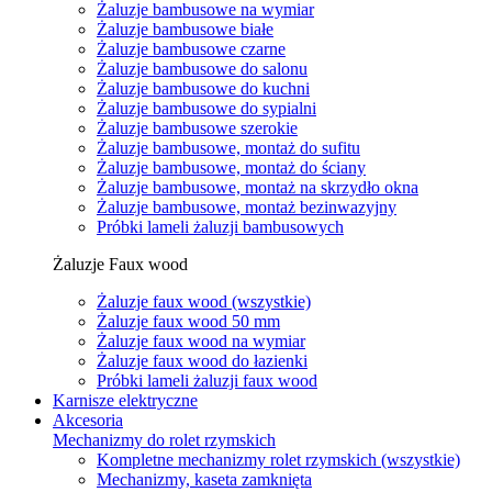
Żaluzje bambusowe na wymiar
Żaluzje bambusowe białe
Żaluzje bambusowe czarne
Żaluzje bambusowe do salonu
Żaluzje bambusowe do kuchni
Żaluzje bambusowe do sypialni
Żaluzje bambusowe szerokie
Żaluzje bambusowe, montaż do sufitu
Żaluzje bambusowe, montaż do ściany
Żaluzje bambusowe, montaż na skrzydło okna
Żaluzje bambusowe, montaż bezinwazyjny
Próbki lameli żaluzji bambusowych
Żaluzje Faux wood
Żaluzje faux wood (wszystkie)
Żaluzje faux wood 50 mm
Żaluzje faux wood na wymiar
Żaluzje faux wood do łazienki
Próbki lameli żaluzji faux wood
Karnisze elektryczne
Akcesoria
Mechanizmy do rolet rzymskich
Kompletne mechanizmy rolet rzymskich (wszystkie)
Mechanizmy, kaseta zamknięta