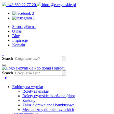
+48 669 22 77 20
biuro@e-rzymskie.pl
Strona główna
O nas
Blog
Inspiracje
Kontakt
Search
Search
0
Robimy na wymiar
Rolety rzymskie
Rolety rzymskie dzień-noc (duo)
Zasłony
Żaluzje drewniane i bambusowe
Mechanizmy do rolet rzymskich