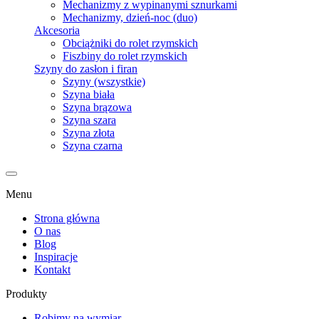
Mechanizmy z wypinanymi sznurkami
Mechanizmy, dzień-noc (duo)
Akcesoria
Obciążniki do rolet rzymskich
Fiszbiny do rolet rzymskich
Szyny do zasłon i firan
Szyny (wszystkie)
Szyna biała
Szyna brązowa
Szyna szara
Szyna złota
Szyna czarna
Menu
Strona główna
O nas
Blog
Inspiracje
Kontakt
Produkty
Robimy na wymiar