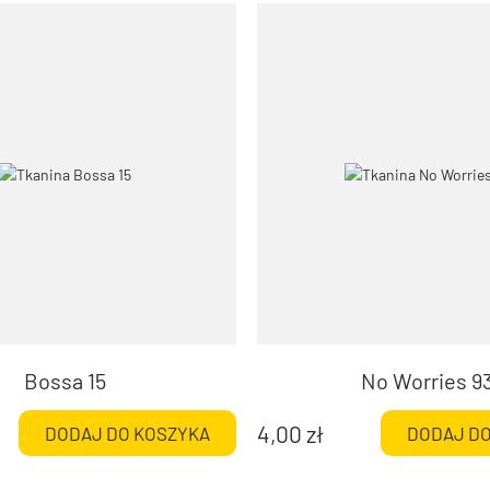
Bossa 15
No Worries 9
4,00
zł
DODAJ DO KOSZYKA
DODAJ DO