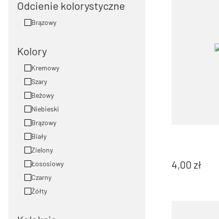
Odcienie kolorystyczne
Brązowy
Kolory
Kremowy
Szary
Beżowy
Niebieski
Brązowy
Biały
Zielony
4,00
zł
Łososiowy
Czarny
Żółty