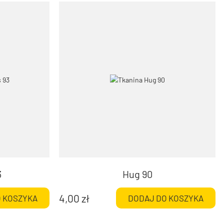
3
Hug 90
4,00
zł
 KOSZYKA
DODAJ DO KOSZYKA