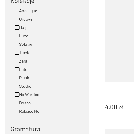
Kolekcje
Angeligue
Groove
Hug
Luxe
Solution
Track
Zara
Late
Plush
Studio
No Worries
Bossa
4,00
zł
Release Me
Gramatura