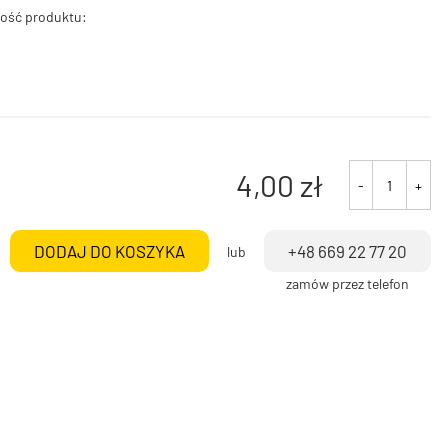
ość produktu:
4,00
zł
-
+
ilość
Groove
90
DODAJ DO KOSZYKA
+48 669 22 77 20
lub