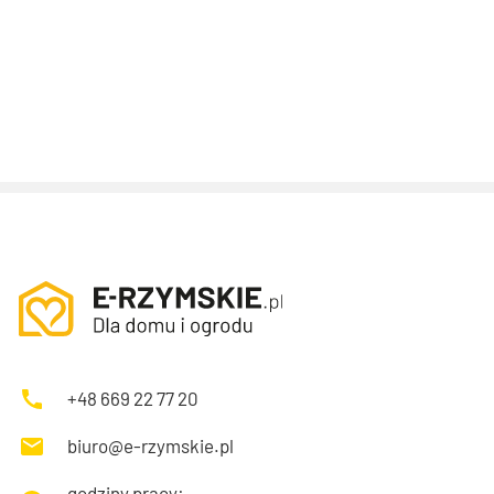
+48 669 22 77 20
biuro@e-rzymskie.pl
godziny pracy: