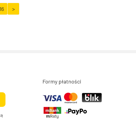
16
>
Formy płatności
ką