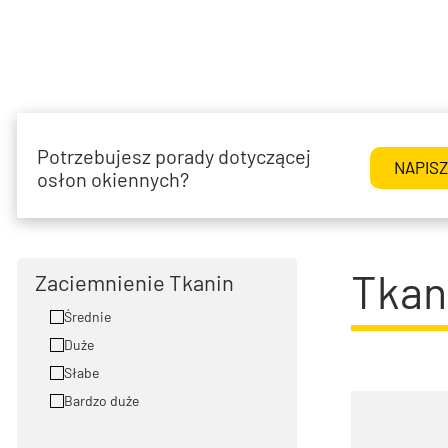
Potrzebujesz porady dotyczącej
NAPISZ
osłon okiennych?
669 22 77 20
Tkan
Napisz do nas - pomożemy!
Zaciemnienie Tkanin
biuro@e-rzymskie.pl
Średnie
Duże
Słabe
Bardzo duże