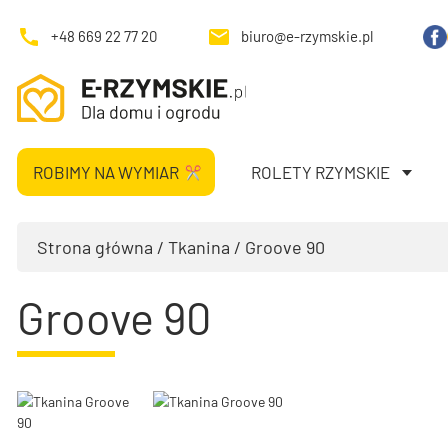
+48 669 22 77 20
biuro@e-rzymskie.pl
ROBIMY NA WYMIAR
ROLETY RZYMSKIE
Strona główna
/
Tkanina
/ Groove 90
Groove 90