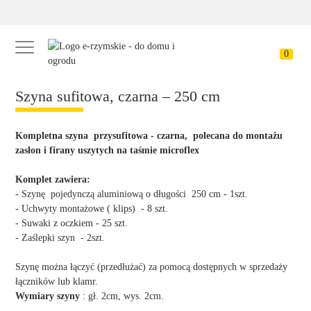
0
Szyna sufitowa, czarna – 250 cm
Kompletna szyna przysufitowa - czarna, polecana do montażu
zasłon i firany uszytych na taśmie microflex
Komplet zawiera:
- Szynę pojedynczą aluminiową o długości 250 cm - 1szt.
- Uchwyty montażowe ( klips) - 8 szt.
- Suwaki z oczkiem - 25 szt.
- Zaślepki szyn - 2szt.
Szynę można łączyć (przedłużać) za pomocą dostępnych w sprzedaży
łączników lub klamr.
Wymiary szyny
: gł. 2cm, wys. 2cm.