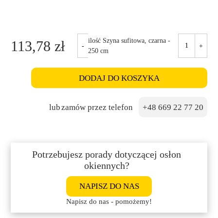
ilość Szyna sufitowa, czarna -
113,78
zł
-
+
250 cm
DODAJ DO KOSZYKA
lub
+48 669 22 77 20
Potrzebujesz porady dotyczącej osłon
okiennych?
NAPISZ DO NAS
Napisz do nas - pomożemy!