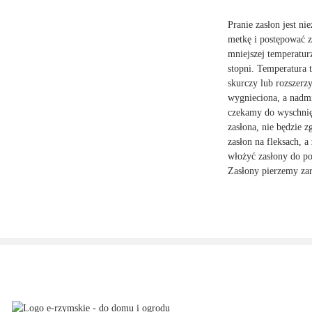
Pranie zasłon jest n
metkę i postępować z
mniejszej temperatur
stopni. Temperatura t
skurczy lub rozszerzy
wygnieciona, a nadmi
czekamy do wyschnięc
zasłona, nie będzie z
zasłon na fleksach, 
włożyć zasłony do po
Zasłony pierzemy zar