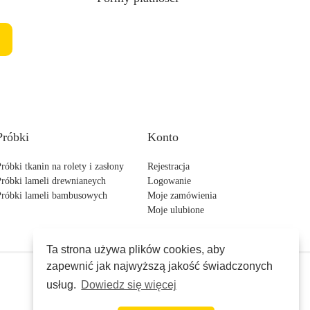
Próbki
Konto
róbki tkanin na rolety i zasłony
Rejestracja
Próbki lameli drewnianeych
Logowanie
Próbki lameli bambusowych
Moje zamówienia
Moje ulubione
Ta strona używa plików cookies, aby
zapewnić jak najwyższą jakość świadczonych
usług.
Dowiedz się więcej
Projekt i wykonanie
creato