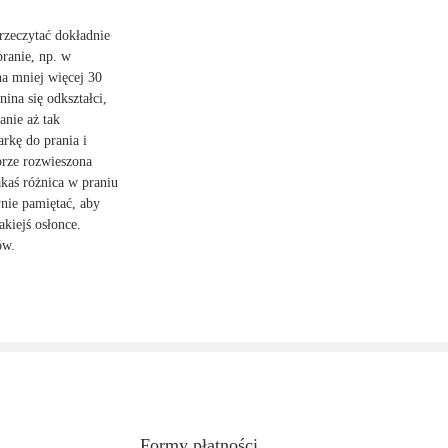
rzeczytać dokładnie
pranie, np. w
na mniej więcej 30
ina się odkształci,
anie aż tak
rkę do prania i
brze rozwieszona
akaś różnica w praniu
ynie pamiętać, aby
kiejś osłonce.
ów.
Formy płatności