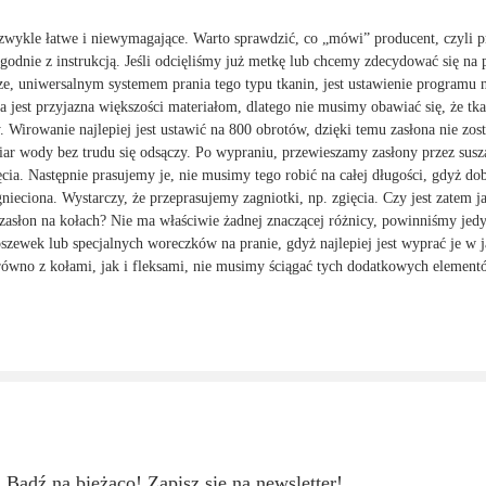
iezwykle łatwe i niewymagające. Warto sprawdzić, co „mówi” producent, czyli p
godnie z instrukcją. Jeśli odcięliśmy już metkę lub chcemy zdecydować się na 
ze, uniwersalnym systemem prania tego typu tkanin, jest ustawienie programu 
a jest przyjazna większości materiałom, dlatego nie musimy obawiać się, że tkan
. Wirowanie najlepiej jest ustawić na 800 obrotów, dzięki temu zasłona nie zost
ar wody bez trudu się odsączy. Po wypraniu, przewieszamy zasłony przez susza
ia. Następnie prasujemy je, nie musimy tego robić na całej długości, gdyż do
gnieciona. Wystarczy, że przeprasujemy zagniotki, np. zgięcia. Czy jest zatem j
a zasłon na kołach? Nie ma właściwie żadnej znaczącej różnicy, powinniśmy jed
szewek lub specjalnych woreczków na pranie, gdyż najlepiej jest wyprać je w ja
ówno z kołami, jak i fleksami, nie musimy ściągać tych dodatkowych element
Bądź na bieżąco! Zapisz się na newsletter!